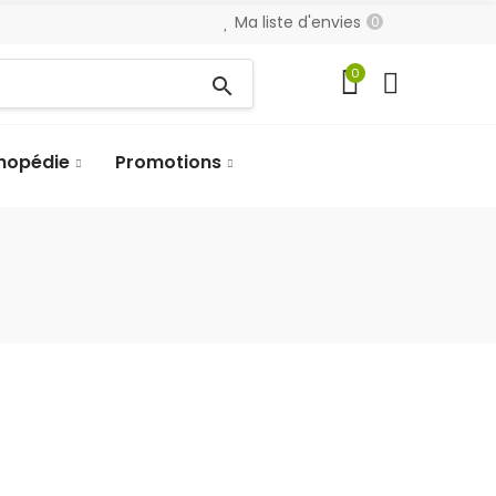
Ma liste d'envies
0
0
search
hopédie
Promotions