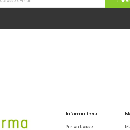
S'abo
Informations
M
Prix en baisse
Mo