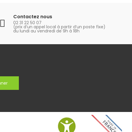
Contactez nous
02 31 22 50 07
(prix d’un appel local à partir d’un poste fixe)
du lundi au vendredi de 9h à 18h
nner