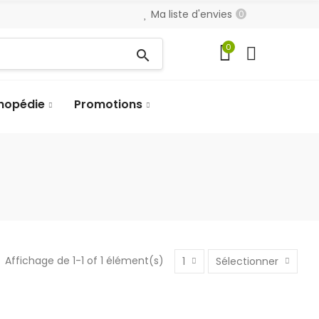
Ma liste d'envies
0
0
search
hopédie
Promotions
Affichage de 1-1 of 1 élément(s)
1
Sélectionner