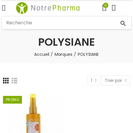
0
search
POLYSIANE
Accueil
Marques
POLYSIANE
1
Trier par
PROMO