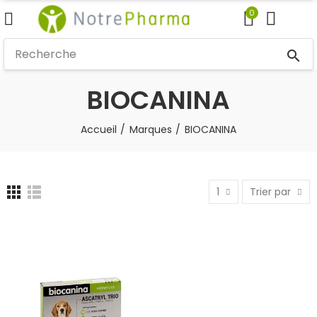
0
search
BIOCANINA
Accueil
Marques
BIOCANINA
1
Trier par