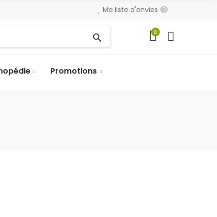
Ma liste d'envies
0
0
search
hopédie
Promotions