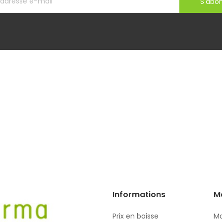
S'abo
Informations
M
Prix en baisse
Mo