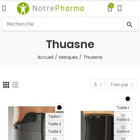
0
search
OUT
Thuasne
OF
STOCK
Accueil
Marques
Thuasne
5
Trier par
Taille 1
Taille 1
Taille 2
Taille 2
Taille 3
Taille 3