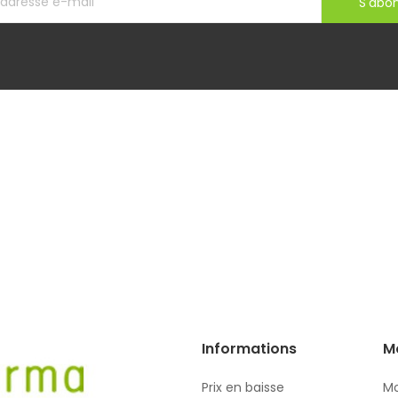
S'abo
Informations
M
Prix en baisse
Mo