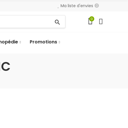
Ma liste d'envies
0
0
search
hopédie
Promotions
IC