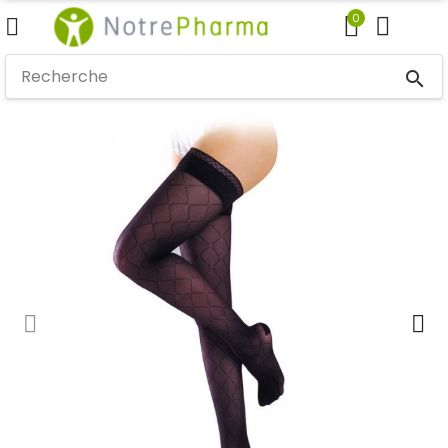
0
search