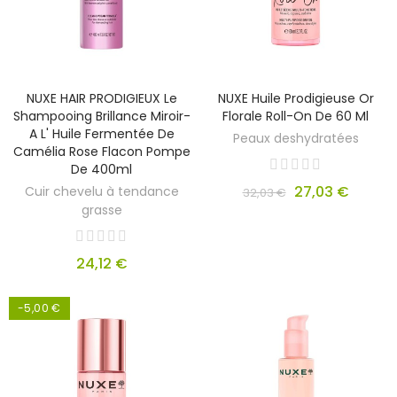
NUXE HAIR PRODIGIEUX Le
NUXE Huile Prodigieuse Or
Shampooing Brillance Miroir-
Florale Roll-On De 60 Ml
A L' Huile Fermentée De
Peaux deshydratées
Camélia Rose Flacon Pompe
De 400ml
27,03 €
Cuir chevelu à tendance
32,03 €
grasse
24,12 €
-5,00 €