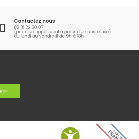
Contactez nous
02 31 22 50 07
(prix d’un appel local à partir d’un poste fixe)
du lundi au vendredi de 9h à 18h
nner