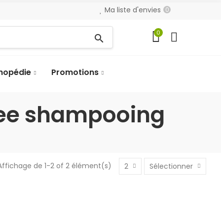
Ma liste d'envies
0
0
search
hopédie
Promotions
osee shampooing
Affichage de 1-2 of 2 élément(s)
2
Sélectionner